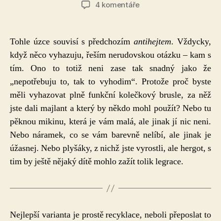
příspěvku
příspěvku
u
4 komentáře
textu
s
názvem
Tohle úzce souvisí s předchozím
antihejtem
. Vždycky,
#6
když něco vyhazuju, řeším nerudovskou otázku – kam s
Recyklace
tím. Ono to totiž neni zase tak snadný jako že
nepotřebných
věcí
„nepotřebuju to, tak to vyhodim“. Protože proč byste
měli vyhazovat plně funkční kolečkový brusle, za něž
jste dali majlant a který by někdo mohl použít? Nebo tu
pěknou mikinu, která je vám malá, ale jinak jí nic neni.
Nebo náramek, co se vám barevně nelíbí, ale jinak je
úžasnej. Nebo plyšáky, z nichž jste vyrostli, ale hergot, s
tim by ještě nějaký dítě mohlo zažít tolik legrace.
Nejlepší varianta je prostě recyklace, neboli přeposlat to