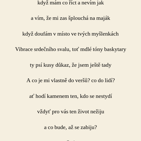
když mám co říct a nevím jak
svalu
a vím, že mi zas šplouchá na maják
když doufám v místo ve tvých myšlenkách
Vibrace srdečního svalu, toť mdlé tóny baskytary
ty psí kusy důkaz, že jsem ještě tady
A co je mi vlastně do veršů? co do lidí?
ať hodí kamenem ten, kdo se nestydí
vždyť pro vás ten život nežiju
a co bude, až se zabiju?