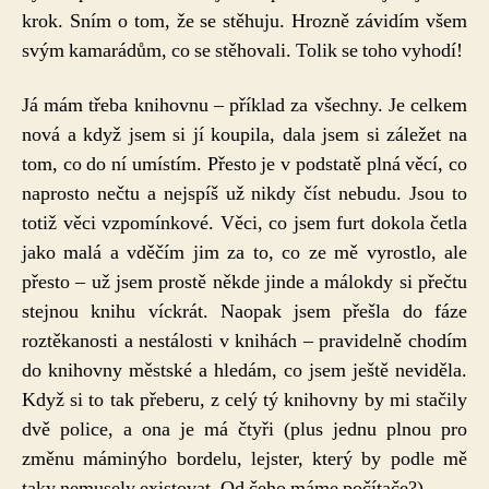
krok. Sním o tom, že se stěhuju. Hrozně závidím všem
svým kamarádům, co se stěhovali. Tolik se toho vyhodí!
Já mám třeba knihovnu – příklad za všechny. Je celkem
nová a když jsem si jí koupila, dala jsem si záležet na
tom, co do ní umístím. Přesto je v podstatě plná věcí, co
naprosto nečtu a nejspíš už nikdy číst nebudu. Jsou to
totiž věci vzpomínkové. Věci, co jsem furt dokola četla
jako malá a vděčím jim za to, co ze mě vyrostlo, ale
přesto – už jsem prostě někde jinde a málokdy si přečtu
stejnou knihu víckrát. Naopak jsem přešla do fáze
roztěkanosti a nestálosti v knihách – pravidelně chodím
do knihovny městské a hledám, co jsem ještě neviděla.
Když si to tak přeberu, z celý tý knihovny by mi stačily
dvě police, a ona je má čtyři (plus jednu plnou pro
změnu máminýho bordelu, lejster, který by podle mě
taky nemusely existovat. Od čeho máme počítače?).