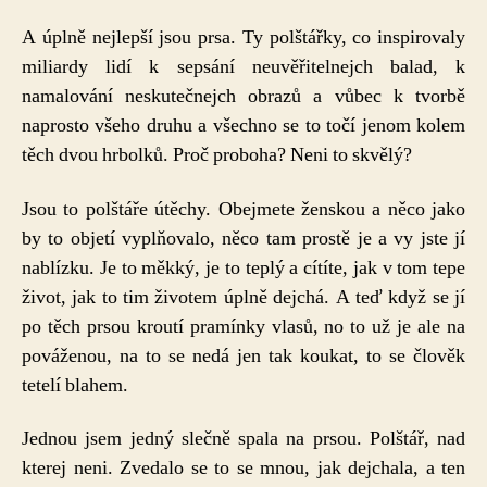
A úplně nejlepší jsou prsa. Ty polštářky, co inspirovaly
miliardy lidí k sepsání neuvěřitelnejch balad, k
namalování neskutečnejch obrazů a vůbec k tvorbě
naprosto všeho druhu a všechno se to točí jenom kolem
těch dvou hrbolků. Proč proboha? Neni to skvělý?
Jsou to polštáře útěchy. Obejmete ženskou a něco jako
by to objetí vyplňovalo, něco tam prostě je a vy jste jí
nablízku. Je to měkký, je to teplý a cítíte, jak v tom tepe
život, jak to tim životem úplně dejchá. A teď když se jí
po těch prsou kroutí pramínky vlasů, no to už je ale na
pováženou, na to se nedá jen tak koukat, to se člověk
tetelí blahem.
Jednou jsem jedný slečně spala na prsou. Polštář, nad
kterej neni. Zvedalo se to se mnou, jak dejchala, a ten