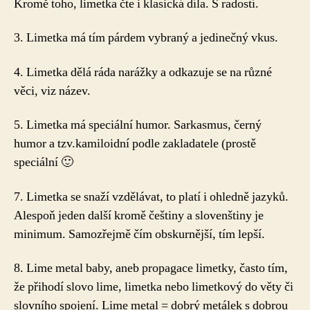
Kromě toho, limetka čte i klasická díla. S radostí.
3. Limetka má tím párdem vybraný a jedinečný vkus.
4. Limetka dělá ráda narážky a odkazuje se na různé
věci, viz název.
5. Limetka má speciální humor. Sarkasmus, černý
humor a tzv.kamiloidní podle zakladatele (prostě
speciální 🙂
7. Limetka se snaží vzdělávat, to platí i ohledně jazyků.
Alespoň jeden další kromě češtiny a slovenštiny je
minimum. Samozřejmě čím obskurnější, tím lepší.
8. Lime metal baby, aneb propagace limetky, často tím,
že přihodí slovo lime, limetka nebo limetkový do věty či
slovního spojení. Lime metal = dobrý metálek s dobrou