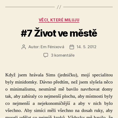
Rubriky
VĚCI, KTERÉ MILUJU
#7 Život ve městě
Autor:
Em Fénixová
14. 5. 2012
Autor
Datum
příspěvku
příspěvku
u
3 komentáře
textu
s
názvem
Když jsem hrávala Sims (jedničku), mojí specialitou
#7
byly minidomky. Dávno předtím, než jsem slyšela něco
Život
o minimalismu, nesmírně mě bavilo navrhovat domy
ve
městě
tak, aby zabíraly co nejmenší plochu, aby místnosti byly
co nejmenší a nejekonomičtější a aby v nich bylo
všechno. Aby simíci měli všechno na dosah ruky, aby
museli udělat co nejmíň kroků. Vždycky mě bavilo, že