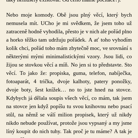
Nebo moje komody. Obě jsou plný věcí, který bych
nemusela mít. UCho je mi svědkem, že jsem toho už
zatraceně hodně vyhodila, přesto je v nich ale pořád plno
a horko těžko tam udržuju pořádek. A ať toho vyhodím
kolik chci, pořád toho mám zbytečně moc, ve srovnání s
některými mými minimalistickými vzory. Jsou lidi, co
žijou se stovkou věcí a míň. No jen si to představte. Sto
věcí. To jako že: propiska, guma, telefon, nabíječka,
fotoaparát, 4 trička, dvoje kalhoty, patery ponožky,
dvoje boty, šest knížek… no to jste hned na stovce.
Kdybych já dělala soupis všech věcí, co mám, tak jsem
na stovce jen když popíšu tu svou knihovnu nebo psací
stůl, na němž se válí milion propisek, který už nikdy
nikdo nebude používat, protože jsou vypsaný a my jsme
líný koupit do nich tuhy. Tak proč je tu máme? A tak je