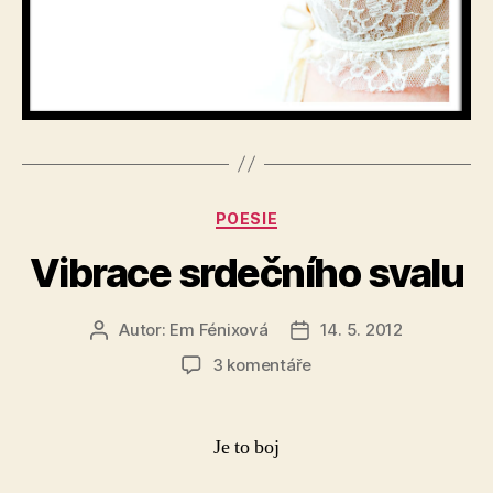
Rubriky
POESIE
Vibrace srdečního svalu
Autor:
Em Fénixová
14. 5. 2012
Autor
Datum
příspěvku
příspěvku
u
3 komentáře
textu
s
názvem
Je to boj
Vibrace
srdečního