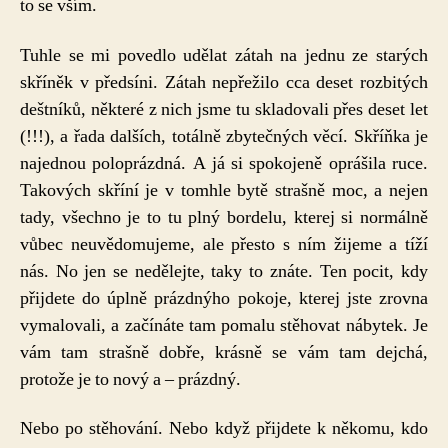
to se vším.
Tuhle se mi povedlo udělat zátah na jednu ze starých
skříněk v předsíni. Zátah nepřežilo cca deset rozbitých
deštníků, některé z nich jsme tu skladovali přes deset let
(!!!), a řada dalších, totálně zbytečných věcí. Skříňka je
najednou poloprázdná. A já si spokojeně oprášila ruce.
Takových skříní je v tomhle bytě strašně moc, a nejen
tady, všechno je to tu plný bordelu, kterej si normálně
vůbec neuvědomujeme, ale přesto s ním žijeme a tíží
nás. No jen se nedělejte, taky to znáte. Ten pocit, kdy
přijdete do úplně prázdnýho pokoje, kterej jste zrovna
vymalovali, a začínáte tam pomalu stěhovat nábytek. Je
vám tam strašně dobře, krásně se vám tam dejchá,
protože je to nový a – prázdný.
Nebo po stěhování. Nebo když přijdete k někomu, kdo