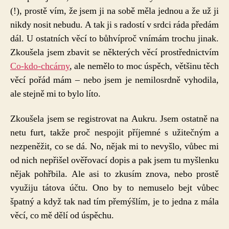
(!), prostě vím, že jsem ji na sobě měla jednou a že už ji
nikdy nosit nebudu. A tak ji s radostí v srdci ráda předám
dál. U ostatních věcí to bůhvíproč vnímám trochu jinak.
Zkoušela jsem zbavit se některých věcí prostřednictvím
Co-kdo-chcárny
, ale nemělo to moc úspěch, většinu těch
věcí pořád mám – nebo jsem je nemilosrdně vyhodila,
ale stejně mi to bylo líto.
Zkoušela jsem se registrovat na Aukru. Jsem ostatně na
netu furt, takže proč nespojit příjemné s užitečným a
nezpeněžit, co se dá. No, nějak mi to nevyšlo, vůbec mi
od nich nepřišel ověřovací dopis a pak jsem tu myšlenku
nějak pohřbila. Ale asi to zkusím znova, nebo prostě
využiju tátova účtu. Ono by to nemuselo bejt vůbec
špatný a když tak nad tím přemýšlím, je to jedna z mála
věcí, co mě dělí od úspěchu.