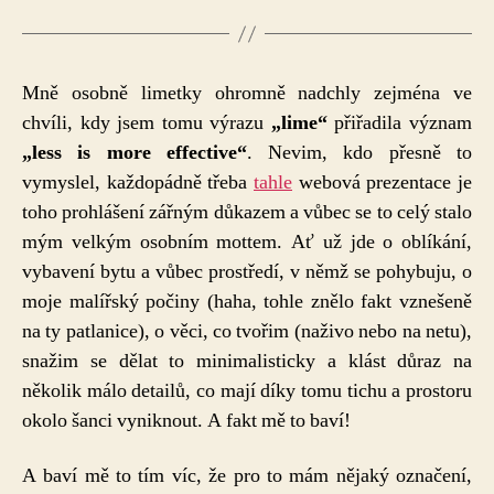
Mně osobně limetky ohromně nadchly zejména ve
chvíli, kdy jsem tomu výrazu
„lime“
přiřadila význam
„less is more effective“
. Nevim, kdo přesně to
vymyslel, každopádně třeba
tahle
webová prezentace je
toho prohlášení zářným důkazem a vůbec se to celý stalo
mým velkým osobním mottem. Ať už jde o oblíkání,
vybavení bytu a vůbec prostředí, v němž se pohybuju, o
moje malířský počiny (haha, tohle znělo fakt vznešeně
na ty patlanice), o věci, co tvořim (naživo nebo na netu),
snažim se dělat to minimalisticky a klást důraz na
několik málo detailů, co mají díky tomu tichu a prostoru
okolo šanci vyniknout. A fakt mě to baví!
A baví mě to tím víc, že pro to mám nějaký označení,