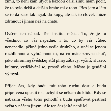
zimu, to neni kam utýct a každou další zimu mám pocit,
že to bylo delší a delší a hrabe mi z toho. Přes jaro a léto
se to dá zase tak nějak do kupy, ale tak to člověk může
zdrhnout i jinam než na chatu.
Ovšem ten nápad. Ten institut města. To, že je tu
všechno, co vás napadne, i to, co by vás vůbec
nenapadlo, pěkně jedno vedle druhýho, a stačí se jenom
rozhlídnout a vyhrábnout to, na co máte zrovna chuť,
jako ohromnej švédskej stůl plnej zábavy, vyžití, služeb,
kultury, vzdělávání se, prostě všeho. Město je geniální
výmysl.
Přijde čas, kdy budu mít toho ruchu dost a budu
připravená opustit to a uchýlit se někam do klidu. Kdy se
nabažim všeho toho pohodlí a budu spatřovat pestrost
světa v něčem jinym. Ale ten čas ještě nepřišel.