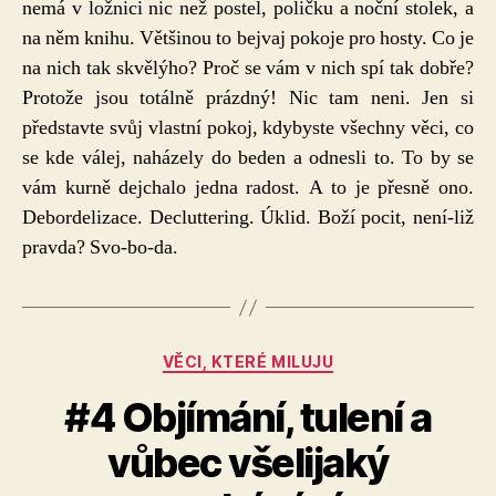
nemá v ložnici nic než postel, poličku a noční stolek, a
na něm knihu. Většinou to bejvaj pokoje pro hosty. Co je
na nich tak skvělýho? Proč se vám v nich spí tak dobře?
Protože jsou totálně prázdný! Nic tam neni. Jen si
představte svůj vlastní pokoj, kdybyste všechny věci, co
se kde válej, naházely do beden a odnesli to. To by se
vám kurně dejchalo jedna radost. A to je přesně ono.
Debordelizace. Decluttering. Úklid. Boží pocit, není-liž
pravda? Svo-bo-da.
Rubriky
VĚCI, KTERÉ MILUJU
#4 Objímání, tulení a
vůbec všelijaký