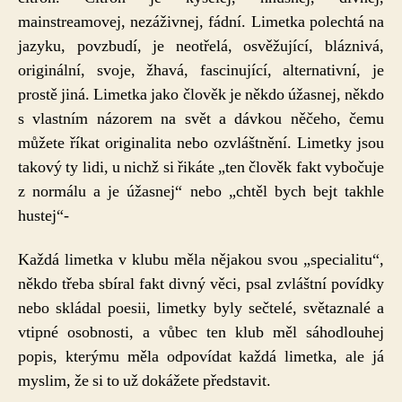
mainstreamovej, nezáživnej, fádní. Limetka polechtá na
jazyku, povzbudí, je neotřelá, osvěžující, bláznivá,
originální, svoje, žhavá, fascinující, alternativní, je
prostě jiná. Limetka jako člověk je někdo úžasnej, někdo
s vlastním názorem na svět a dávkou něčeho, čemu
můžete říkat originalita nebo ozvláštnění. Limetky jsou
takový ty lidi, u nichž si řikáte „ten člověk fakt vybočuje
z normálu a je úžasnej“ nebo „chtěl bych bejt takhle
hustej“-
Každá limetka v klubu měla nějakou svou „specialitu“,
někdo třeba sbíral fakt divný věci, psal zvláštní povídky
nebo skládal poesii, limetky byly sečtelé, světaznalé a
vtipné osobnosti, a vůbec ten klub měl sáhodlouhej
popis, kterýmu měla odpovídat každá limetka, ale já
myslim, že si to už dokážete představit.