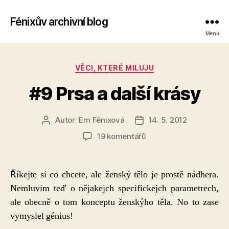
Fénixův archivní blog
Menu
Rubriky
VĚCI, KTERÉ MILUJU
#9 Prsa a další krásy
Autor:
Em Fénixová
14. 5. 2012
Autor
Datum
příspěvku
příspěvku
u
19 komentářů
textu
s
názvem
Říkejte si co chcete, ale ženský tělo je prostě nádhera.
#9
Nemluvim teď o nějakejch specifickejch parametrech,
Prsa
ale obecně o tom konceptu ženskýho těla. No to zase
a
další
vymyslel génius!
krásy