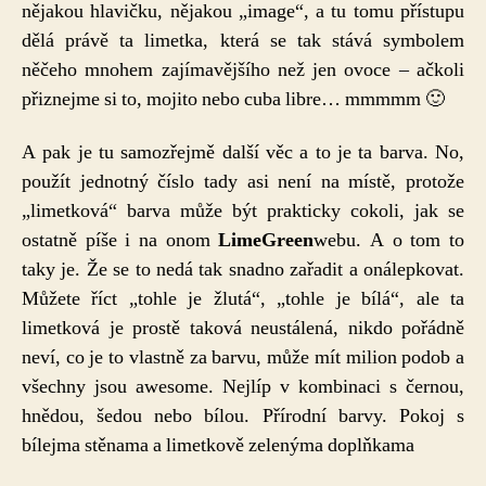
nějakou hlavičku, nějakou „image“, a tu tomu přístupu
dělá právě ta limetka, která se tak stává symbolem
něčeho mnohem zajímavějšího než jen ovoce – ačkoli
přiznejme si to, mojito nebo cuba libre… mmmmm 🙂
A pak je tu samozřejmě další věc a to je ta barva. No,
použít jednotný číslo tady asi není na místě, protože
„limetková“ barva může být prakticky cokoli, jak se
ostatně píše i na onom
LimeGreen
webu. A o tom to
taky je. Že se to nedá tak snadno zařadit a onálepkovat.
Můžete říct „tohle je žlutá“, „tohle je bílá“, ale ta
limetková je prostě taková neustálená, nikdo pořádně
neví, co je to vlastně za barvu, může mít milion podob a
všechny jsou awesome. Nejlíp v kombinaci s černou,
hnědou, šedou nebo bílou. Přírodní barvy. Pokoj s
bílejma stěnama a limetkově zelenýma doplňkama