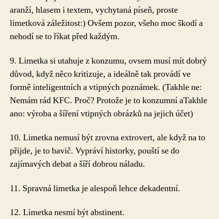
aranží, hlasem i textem, vychytaná píseň, proste
limetková záležitost:) Ovšem pozor, všeho moc škodí a
nehodí se to říkat před každým.
9. Limetka si utahuje z konzumu, ovsem musí mít dobrý
důvod, když něco kritizuje, a ideálně tak provádí ve
formě inteligentních a vtipných poznámek. (Takhle ne:
Nemám rád KFC. Proč? Protože je to konzumní aTakhle
ano: výroba a šíření vtipných obrázků na jejich účet)
10. Limetka nemusí být zrovna extrovert, ale když na to
přijde, je to bavič. Vypráví historky, pouští se do
zajímavých debat a šíří dobrou náladu.
11. Spravná limetka je alespoň lehce dekadentní.
12. Limetka nesmí být abstinent.