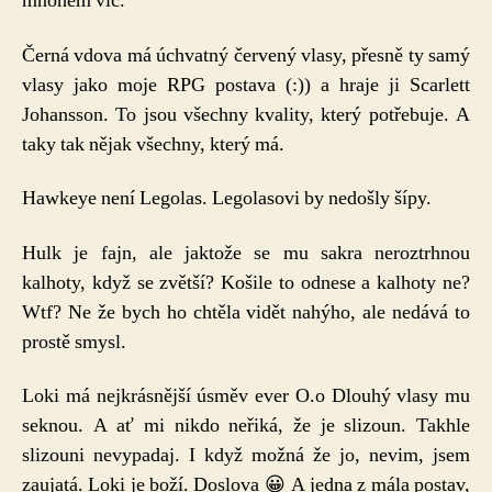
mnohem víc.
Černá vdova má úchvatný červený vlasy, přesně ty samý
vlasy jako moje RPG postava (:)) a hraje ji Scarlett
Johansson. To jsou všechny kvality, který potřebuje. A
taky tak nějak všechny, který má.
Hawkeye není Legolas. Legolasovi by nedošly šípy.
Hulk je fajn, ale jaktože se mu sakra neroztrhnou
kalhoty, když se zvětší? Košile to odnese a kalhoty ne?
Wtf? Ne že bych ho chtěla vidět nahýho, ale nedává to
prostě smysl.
Loki má nejkrásnější úsměv ever O.o Dlouhý vlasy mu
seknou. A ať mi nikdo neřiká, že je slizoun. Takhle
slizouni nevypadaj. I když možná že jo, nevim, jsem
zaujatá. Loki je boží. Doslova 😀 A jedna z mála postav,