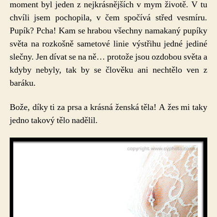
moment byl jeden z nejkrásnějších v mym životě. V tu
chvíli jsem pochopila, v čem spočívá střed vesmíru.
Pupík? Pcha! Kam se hrabou všechny namakaný pupíky
světa na rozkošně sametové linie výstřihu jedné jediné
slečny. Jen dívat se na ně… protože jsou ozdobou světa a
kdyby nebyly, tak by se člověku ani nechtělo ven z
baráku.
Bože, díky ti za prsa a krásná ženská těla! A žes mi taky
jedno takový tělo nadělil.