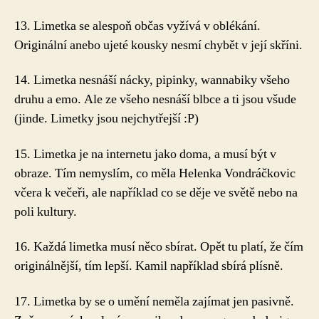
13. Limetka se alespoň občas vyžívá v oblékání.
Originální anebo ujeté kousky nesmí chybět v její skříni.
14. Limetka nesnáší nácky, pipinky, wannabiky všeho
druhu a emo. Ale ze všeho nesnáší blbce a ti jsou všude
(jinde. Limetky jsou nejchytřejší :P)
15. Limetka je na internetu jako doma, a musí být v
obraze. Tím nemyslím, co měla Helenka Vondráčkovic
včera k večeři, ale například co se děje ve světě nebo na
poli kultury.
16. Každá limetka musí něco sbírat. Opět tu platí, že čím
originálnější, tím lepší. Kamil například sbírá plísně.
17. Limetka by se o umění neměla zajímat jen pasivně.