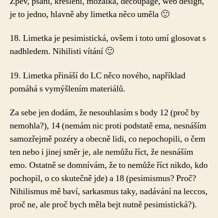
Zpěv, psaní, kreslení, mozaika, decoupage, web design,
je to jedno, hlavně aby limetka něco uměla 🙂
18. Limetka je pesimistická, ovšem i toto umí glosovat s
nadhledem. Nihilisti vítání 🙂
19. Limetka přináší do LC něco nového, například
pomáhá s vymýšlením materiálů.
Za sebe jen dodám, že nesouhlasím s body 12 (proč by
nemohla?), 14 (nemám nic proti podstatě ema, nesnáším
samozřejmě pozéry a obecně lidi, co nepochopili, o čem
ten nebo i jinej směr je, ale nemůžu říct, že nesnáším
emo. Ostatně se domnívám, že to nemůže říct nikdo, kdo
pochopil, o co skutečně jde) a 18 (pesimismus? Proč?
Nihilismus mě baví, sarkasmus taky, nadávání na leccos,
proč ne, ale proč bych měla bejt nutně pesimistická?).