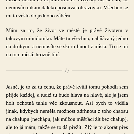
nemusím nikam daleko posouvat obrazovku. Všechno se
mi to vešlo do jednoho záběru.
Mám za to, že život ve městě je právě životem v
takovym minidomku. Máte tu všechno, nahňácaný jedno
na druhym, a nemusíte se skoro hnout z místa. To se mi
na tom městě hrozně líbí.
Jasně, je to za tu cenu, že právě kvůli tomu pohodlí sem
přijde každej, a tudíž tu bude hlava na hlavě, ale já jsem
holt ochotná tuhle věc zkousnout. Asi bych to viděla
jinak, kdybych neměla možnost zdrhnout z toho chaosu
na chalupu (nechápu, jak můžou měšťáci žít bez chalup),
ale to já mám, takže se to dá přežít. Zlý je to akorát přes