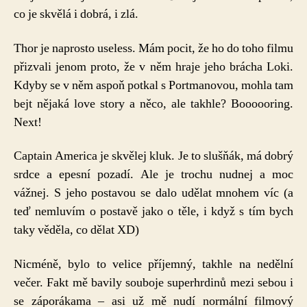
co je skvělá i dobrá, i zlá.
Thor je naprosto useless. Mám pocit, že ho do toho filmu
přizvali jenom proto, že v něm hraje jeho brácha Loki.
Kdyby se v něm aspoň potkal s Portmanovou, mohla tam
bejt nějaká love story a něco, ale takhle? Boooooring.
Next!
Captain America je skvělej kluk. Je to slušňák, má dobrý
srdce a epesní pozadí. Ale je trochu nudnej a moc
vážnej. S jeho postavou se dalo udělat mnohem víc (a
teď nemluvím o postavě jako o těle, i když s tím bych
taky věděla, co dělat XD)
Nicméně, bylo to velice příjemný, takhle na nedělní
večer. Fakt mě bavily souboje superhrdinů mezi sebou i
se záporákama – asi už mě nudí normální filmový