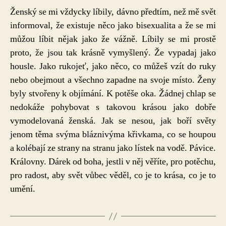
Ženský se mi vždycky líbily, dávno předtím, než mě svět
informoval, že existuje něco jako bisexualita a že se mi
můžou líbit nějak jako že vážně. Líbily se mi prostě
proto, že jsou tak krásně vymyšlený. Že vypadaj jako
housle. Jako rukojeť, jako něco, co můžeš vzít do ruky
nebo obejmout a všechno zapadne na svoje místo. Ženy
byly stvořeny k objímání. K potěše oka. Žádnej chlap se
nedokáže pohybovat s takovou krásou jako dobře
vymodelovaná ženská. Jak se nesou, jak boří světy
jenom těma svýma bláznivýma křivkama, co se houpou
a kolébají ze strany na stranu jako lístek na vodě. Pávice.
Královny. Dárek od boha, jestli v něj věříte, pro potěchu,
pro radost, aby svět vůbec věděl, co je to krása, co je to
umění.