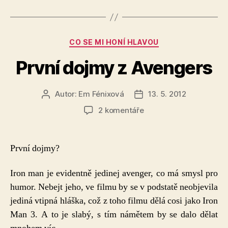
Rubriky
CO SE MI HONÍ HLAVOU
První dojmy z Avengers
Autor:
Em Fénixová
13. 5. 2012
Autor
Datum
příspěvku
příspěvku
u
2 komentáře
textu
s
názvem
První dojmy?
První
dojmy
Iron man je evidentně jedinej avenger, co má smysl pro
z
humor. Nebejt jeho, ve filmu by se v podstatě neobjevila
Avengers
jediná vtipná hláška, což z toho filmu dělá cosi jako Iron
Man 3. A to je slabý, s tím námětem by se dalo dělat