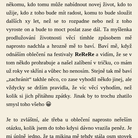
někomu, kdo tomu může nabídnout novej život, kdo to
užije, kdo z toho bude mít radost, komu to bude sloužit
dalších xy let, než se to rozpadne nebo než z toho
vyroste on a bude to moct poslat zase dál. Ta myšlenka
prodlužování životnosti věcí tímhle způsobem mě
naprosto nadchla a hrozně mě to baví. Baví mě, když
odnáším oblečení na festivaly
ReReRe
a vidím, že se v
tom někdo prohrabuje a našel zalíbení v tričku, co mám
už roky ve skříni a vůbec ho nenosím. Stejně tak mě baví
„zachránit“ takhle něco, co zase vyhodil někdo jinej, ale
vždycky se držím pravidla, že víc věcí vyhodím, než
kolik si jich přitáhnu zpátky. Jinak by to trochu zhatilo
smysl toho všeho 😀
Je to zvláštní, ale třeba u oblečení naprosto neřeším
otázku, kolik jsem do toho kdysi dávno vrazila peněz. Je
mi úplně jedno, že ta mikina mě tehdy stála osm stovek