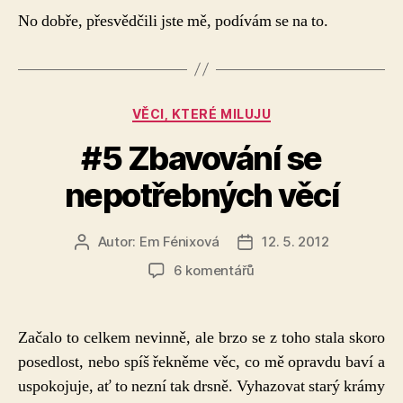
No dobře, přesvědčili jste mě, podívám se na to.
Rubriky
VĚCI, KTERÉ MILUJU
#5 Zbavování se
nepotřebných věcí
Autor:
Em Fénixová
12. 5. 2012
Autor
Datum
příspěvku
příspěvku
u
6 komentářů
textu
s
názvem
Začalo to celkem nevinně, ale brzo se z toho stala skoro
#5
posedlost, nebo spíš řekněme věc, co mě opravdu baví a
Zbavování
uspokojuje, ať to nezní tak drsně. Vyhazovat starý krámy
se