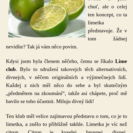
Limetky
chuť, ale o celej
ten koncept, co ta
limetka
představuje. Že v
tom žádnej
nevidíte? Tak já vám něco povim.
Kdysi jsem byla členem něčeho, čemu se říkalo
Lime
club
. Bylo to sdružení takovejch těch alternativních,
divnejch, v něčem originálních a výjimečnejch lidí.
Každej z nich měl něco do sebe a byl skutečným
„předmětem na zkoumání“, takže asi chápete, proč mě
bavilo se toho účastnit. Miluju divný lidi!
Ten klub měl velice zajímavou představu o tom, co je to
limetka, a znělo to přibližně takhle. Limetka je víc než
citron. Citron je kyselej, hnusnej, divnej,