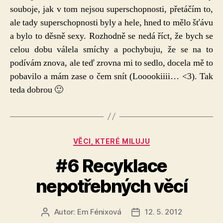
souboje, jak v tom nejsou superschopnosti, přetáčím to,
ale tady superschopnosti byly a hele, hned to mělo šťávu
a bylo to děsně sexy. Rozhodně se nedá říct, že bych se
celou dobu válela smíchy a pochybuju, že se na to
podívám znova, ale teď zrovna mi to sedlo, docela mě to
pobavilo a mám zase o čem snít (Looookiiii… <3). Tak
teda dobrou 🙂
Rubriky
VĚCI, KTERÉ MILUJU
#6 Recyklace
nepotřebných věcí
Autor:
Em Fénixová
12. 5. 2012
Autor
Datum