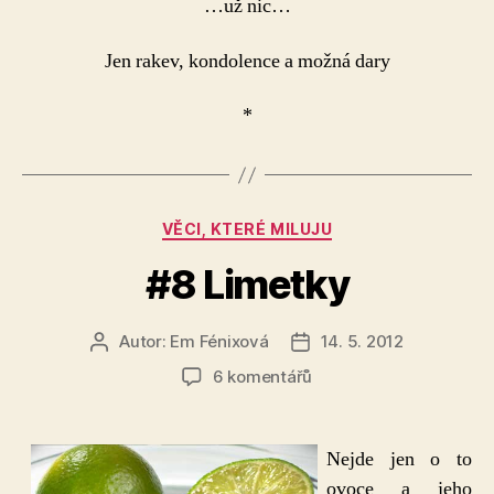
…už nic…
Jen rakev, kondolence a možná dary
*
Rubriky
VĚCI, KTERÉ MILUJU
#8 Limetky
Autor:
Em Fénixová
14. 5. 2012
Autor
Datum
příspěvku
příspěvku
u
6 komentářů
textu
s
názvem
Nejde jen o to
#8
ovoce a jeho