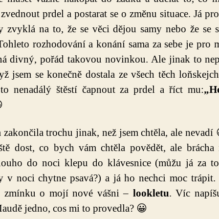
 zvednout prdel a postarat se o změnu situace. Já pro
 zvyklá na to, že se věci dějou samy nebo že se
Tohleto rozhodování a konání sama za sebe je pro m
á divný, pořád takovou novinkou. Ale jinak to ne
yž jsem se konečně dostala ze všech těch loňskejch
o nenadálý štěstí čapnout za prdel a říct mu:
„He

 zakončila trochu jinak, než jsem chtěla, ale nevad
ště dost, co bych vám chtěla povědět, ale brácha 
louho do noci klepu do klávesnice (můžu já za to
 v noci chytne psavá?) a já ho nechci moc trápit.
u zmínku o mojí nové vášni –
lookletu
. Víc napíšu
audě jedno, cos mi to provedla? 😀