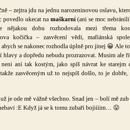
ně – zejtra jdu na jednu narozeninovou oslavu, kter
c povedlo ukecat na
maškarní
(ani se moc nebránili
e nějakou dobu rozhodovala mezi třema ko
lova kočička – zasvěcení vědí, mafiánská spole
, abych se nakonec rozhodla úplně pro jinej 😀 Ale 
ní hlavy a dopředu nebudu prozrazovat. Musim ale říc
neni ani tak kostým, jako spíš návrat ke starejm
takže zasvěceným už to nejspíš došlo, to je dobře
 už je ode mě vážně všechno. Snad jen – bolí mě zub
 nebaví :E Když já se k tomu zubaři bojiiiim… 😛