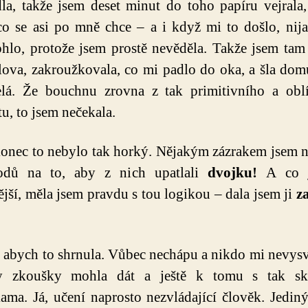
la, takže jsem deset minut do toho papíru vejrala
co se asi po mně chce – a i když mi to došlo, nij
lo, protože jsem prostě nevěděla. Takže jsem tam
 slova, zakroužkovala, co mi padlo do oka, a šla do
elá. Že bouchnu zrovna z tak primitivního a obl
u, to jsem nečekala.
onec to nebylo tak horký. Nějakým zázrakem jsem n
odů na to, aby z nich upatlali
dvojku!
A co j
ější, měla jsem pravdu s tou logikou – dala jsem ji
z
 abych to shrnula. Vůbec nechápu a nikdo mi nevysvě
y zkoušky mohla dát a ještě k tomu s tak sk
ama. Já, učení naprosto nezvládající člověk. Jedin