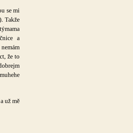
ou se mi
). Takže
stýmama
čnice a
to nemám
t, že to
 dobrejm
, muhehe
 a už mě