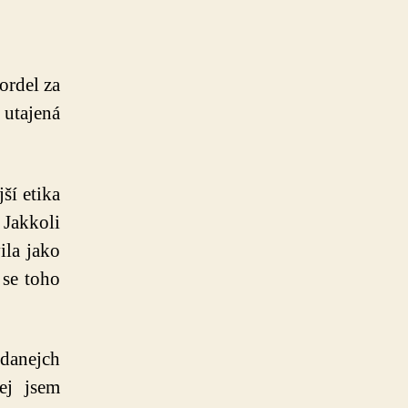
textu
s
názvem
Grangerová
ordel za
jede
 utajená
:D
ší etika
 Jakkoli
ila jako
 se toho
danejch
ej jsem