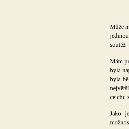
Může mi
jedinou
soutěž 
Mám pro
byla na
byla bě
největš
cejchu 
Jako j
možnos