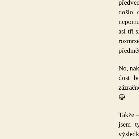
předved
došlo, 
nepomoh
asi tři
rozmrz
předmět
No, nak
dost b
zázračn
😀
Takže –
jsem t
výsledk