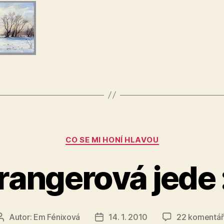
Rubriky
CO SE MI HONÍ HLAVOU
rangerová jede 
Autor:
Em Fénixová
14. 1. 2010
22 komentář
Autor
Datum