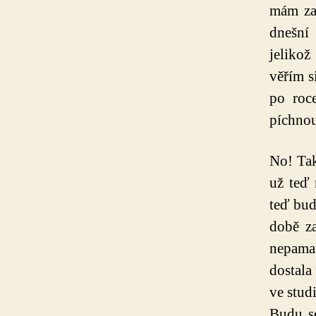
mám za 
dnešní 
jelikož
věřím s
po roc
píchnou
No! Tak
už teď 
teď bud
době za
nepamat
dostala
ve stud
Budu s