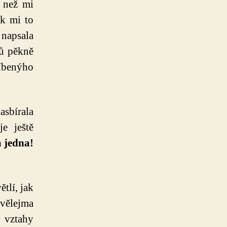
, než mi
ak mi to
 napsala
mů pěkně
íbenýho
asbírala
e ještě
a jedna!
tlí, jak
vělejma
ý vztahy