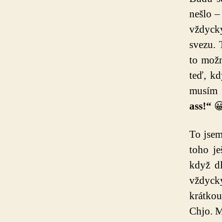
nešlo –
vždycky
svezu. 
to možn
teď, kd
musím t
ass!“

To jsem
toho je
když d
vždycky
krátko
Chjo. M