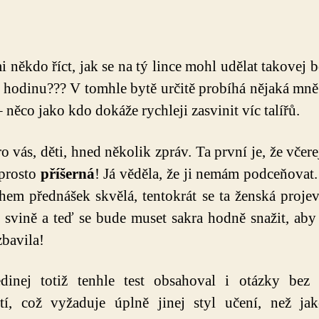
příspěvku
příspěvku
 někdo říct, jak se na tý lince mohl udělat takovej b
 hodinu??? V tomhle bytě určitě probíhá nějaká mně
– něco jako kdo dokáže rychleji zasvinit víc talířů.
 vás, děti, hned několik zpráv. Ta první je, že včerej
prosto
příšerná
! Já věděla, že ji nemám podceňovat.
hem přednášek skvělá, tentokrát se ta ženská projev
í svině a teď se bude muset sakra hodně snažit, aby
zbavila!
edinej totiž tenhle test obsahoval i otázky bez 
tí, což vyžaduje úplně jinej styl učení, než jak