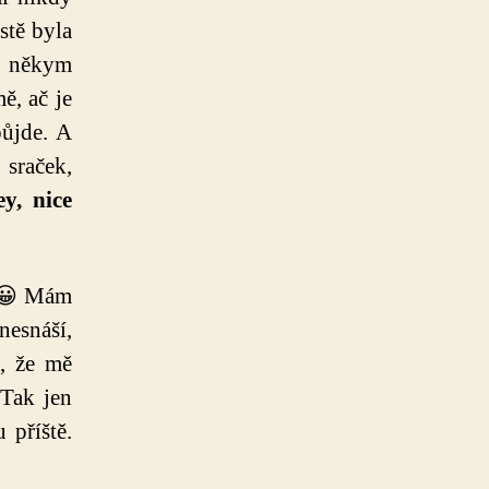
stě byla
 s někym
ě, ač je
půjde. A
 sraček,
y, nice
í 😀 Mám
nesnáší,
, že mě
 Tak jen
 příště.