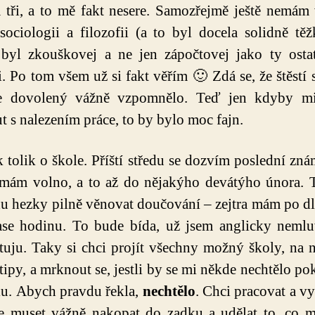
tři, a to mě fakt nesere. Samozřejmě ještě nemám
sociologii a filozofii (a to byl docela solidně těžk
 byl zkouškovej a ne jen zápočtovej jako ty ostat
i. Po tom všem už si fakt věřím 🙂 Zdá se, že štěstí 
e dovolený vážně vzpomnělo. Teď jen kdyby mi
t s nalezením práce, to by bylo moc fajn.
 tolik o škole. Příští středu se dozvím poslední zná
mám volno, a to až do nějakýho devátýho února. 
u hezky pilně věnovat doučování – zejtra mám po 
se hodinu. To bude bída, už jsem anglicky nemlu
uju. Taky si chci projít všechny možný školy, na 
 tipy, a mrknout se, jestli by se mi někde nechtělo po
iu. Abych pravdu řekla,
nechtělo
. Chci pracovat a vy
e muset vážně nakopat do zadku a udělat to, co m