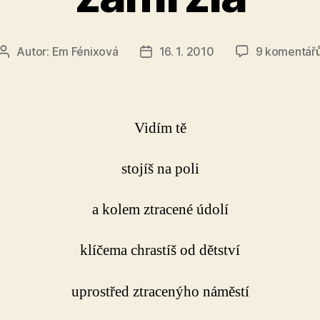
Autor:
Em Fénixová
16. 1. 2010
9 komentář
Autor
Datum
příspěvku
příspěvku
Vidím tě
stojíš na poli
a kolem ztracené údolí
klíčema chrastíš od dětství
uprostřed ztracenýho náměstí