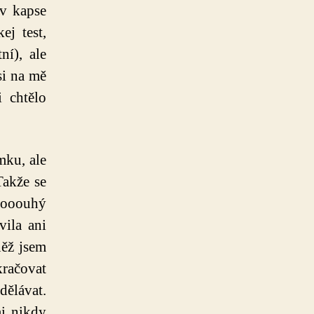
 v kapse
ej test,
ní), ale
si na mě
 chtělo
mku, ale
Takže se
dlooouhý
vila ani
něž jsem
kračovat
dělávat.
i nikdy