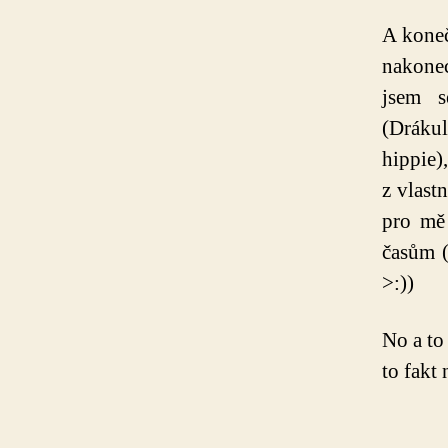
A koneč
nakone
jsem s
(Dráku
hippie)
z vlast
pro mě 
časům (
>:))
No a to
to fakt