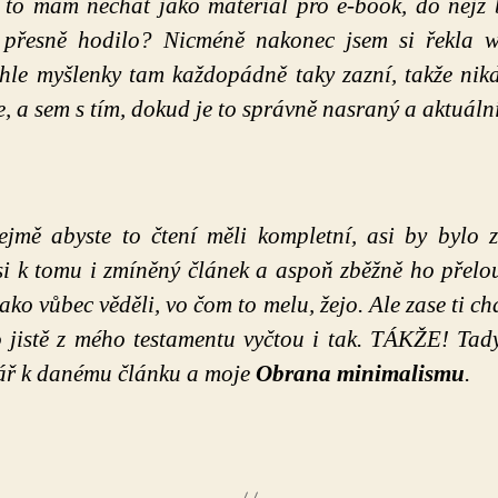
 to mám nechat jako materiál pro e-book, do nějž 
ě přesně hodilo? Nicméně nakonec jsem si řekla w
yhle myšlenky tam každopádně taky zazní, takže nik
e, a sem s tím, dokud je to správně nasraný a aktuální
jmě abyste to čtení měli kompletní, asi by bylo
 si k tomu i zmíněný článek a aspoň zběžně ho přelo
jako vůbec věděli, vo čom to melu, žejo. Ale zase ti ch
o jistě z mého testamentu vyčtou i tak. TÁKŽE! Tad
ář k danému článku a moje
Obrana minimalismu
.