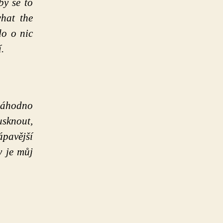
by se to
hat the
do o nic
.
 záhodno
usknout,
ápavější
y je můj