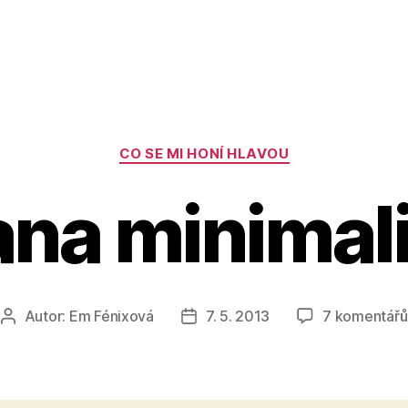
Rubriky
CO SE MI HONÍ HLAVOU
ana minimal
Autor:
Em Fénixová
7. 5. 2013
7 komentářů
Autor
Datum
příspěvku
příspěvku