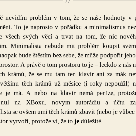
ě nevidím problém v tom, že se naše hodnoty v 
mění. To je naprosto v pořádku a minimalismus n
se všech svých věcí a trvat na tom, že nic novéh
ím. Minimalista nebude mít problém koupit svém
 naopak bude štěstím bez sebe, že může podpořit jeho 
prostor. A právě o tom prostoru to je – leckdo z nás
ch krámů, že se mu tam ten klavír ani za mák ne
většinu těch krámů už měsíce (i roky nepoužil) 
že je má. A nebo na klavír nemá peníze, protož
upnul na XBoxu, novym autorádiu a účtu za
ista se ovšem umí těch krámů zbavit (nebo je vůbec
tor vytvoří, protože ví, že to
je
důležité.