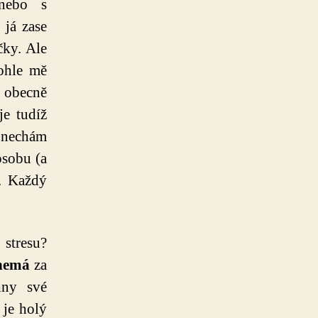
nebo s
 já zase
čky. Ale
ohle mě
e obecně
je tudíž
 nechám
osobu (a
. Každý
stresu?
nemá
za
hny své
 je holý