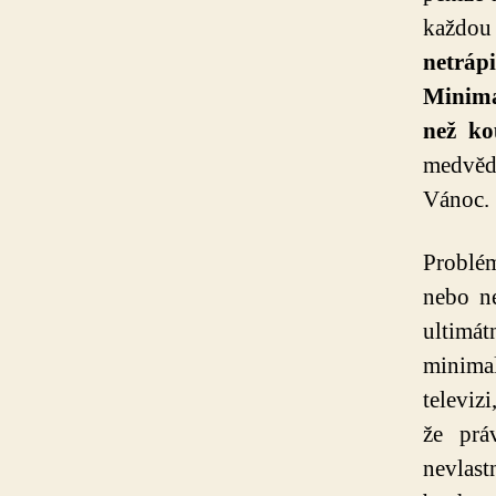
každou
netrápi
Minimal
než ko
medvěda
Vánoc.
Problém
nebo ne
ultimát
minimal
televiz
že prá
nevlast