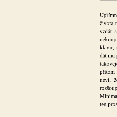
Upřímn
života 
vzdát 
nekoup
klavír,
dát mu 
takovej
přitom 
neví, 
rozšo
Minimal
ten pros