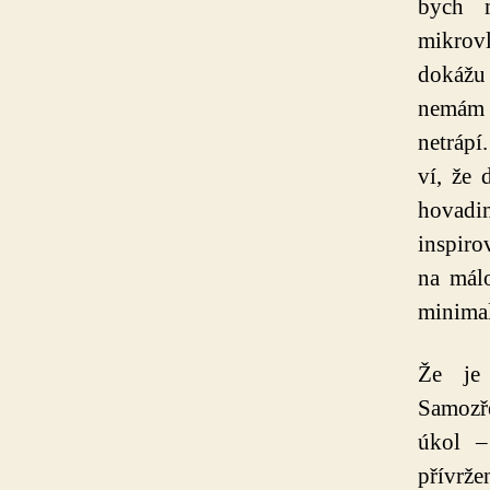
bych 
mikrovl
dokážu 
nemám 
netrápí
ví, že 
hovadi
inspiro
na mál
minimal
Že je 
Samozř
úkol –
přívrže