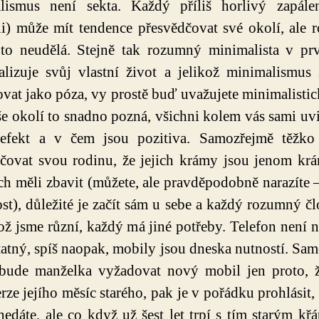
lismus není sekta. Každý příliš horlivý zapále
i) může mít tendence přesvědčovat své okolí, ale
to neudělá. Stejně tak rozumný minimalista v pr
lizuje svůj vlastní život a jelikož minimalismus
vat jako póza, vy prostě buď uvažujete minimalisti
še okolí to snadno pozná, všichni kolem vás sami uvi
efekt a v čem jsou pozitiva. Samozřejmě těžko
čovat svou rodinu, že jejich krámy jsou jenom kr
ich měli zbavit (můžete, ale pravděpodobně narazíte –
st), důležité je začít sám u sebe a každý rozumný čl
kož jsme různí, každý má jiné potřeby. Telefon není 
atný, spíš naopak, mobily jsou dneska nutností. Sa
bude manželka vyžadovat nový mobil jen proto, ž
rze jejího měsíc starého, pak je v pořádku prohlásit, 
nedáte, ale co když už šest let trpí s tím starým kř