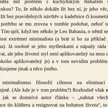
měla mít problém s kuchyňským šlehačem 
nkou? To, že někdo dokáže žít bez ní, je jeho věc,
žít bez pravidelných návštěv u kadeřnice či kosmeti
potřebu se mu zrovna v tomhle podobat, neboť t
. Tím spíš, když ten někdo je Leo Babauta, o němž s
dost extrémní minimalista (a brát si ho za příklad 
na). Já osobně se jeho myšlenkami a nápady ráda
vat, ale jeho životní styl není aplikovatelný na mou 
okoho aplikovatelný je) a v tom nevidím problém
izujeme jinak a něco jiného.
minimalismus filosofií cílenou na eliminaci 
ejmě. (Ale kde je v tom problém?) Rozhodně však
 jak se domnívá autor článku – „nahnat všec
nce do kláštera a rezignovat na bohatost života“, to