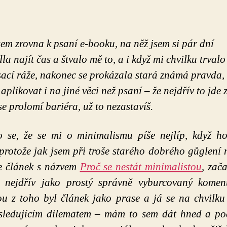
sem zrovna k psaní e-booku, na něž jsem si pár dní
a najít čas a štvalo mě to, a i když mi chvilku trvalo
sací ráže, nakonec se prokázala stará známá pravda,
ě aplikovat i na jiné věci než psaní – že nejdřív to jde 
se prolomí bariéra, už to nezastavíš.
o se, že se mi o minimalismu píše nejlíp, když h
 protože jak jsem při troše starého dobrého gůglení 
e článek s názvem
Proč se nestát minimalistou
, zača
t nejdřív jako prostý správně vyburcovaný koment
u z toho byl článek jako prase a já se na chvilku
ledujícím dilematem – mám to sem dát hned a pod