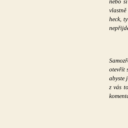
nebo si
vlastn
heck, t
nepřijd
Samozře
otevřít
abyste 
z vás t
koment