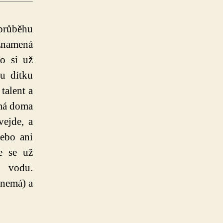
průběhu
eznamená
o si už
u dítku
talent a
 má doma
vejde, a
nebo ani
e se už
 vodu.
 nemá) a