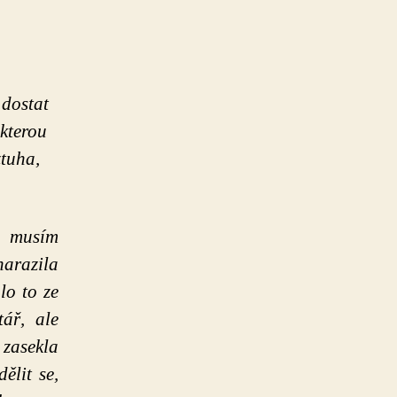
minimalismu
 dostat
 kterou
ztuha,
o musím
narazila
lo to ze
ář, ale
 zasekla
ělit se,