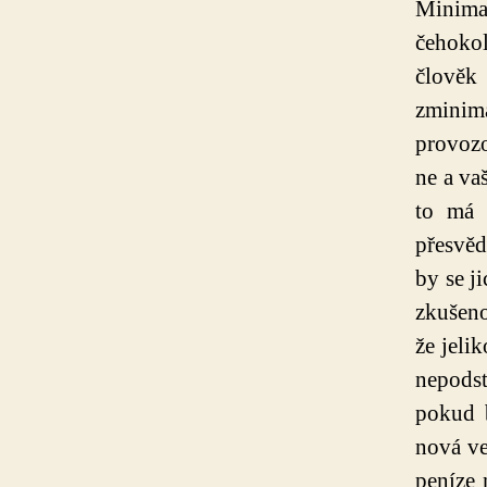
Minima
čehokol
člověk 
zminima
provozo
ne a va
to má 
přesvěd
by se j
zkušeno
že jeli
nepodst
pokud 
nová ve
peníze 