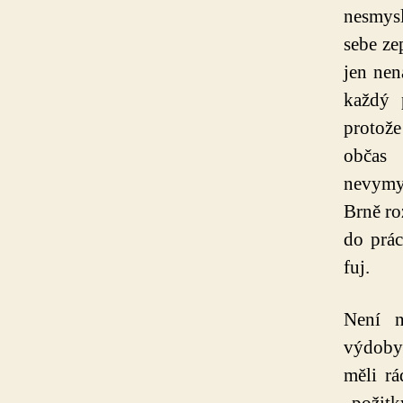
nesmysl
sebe ze
jen ne
každý 
protože
občas 
nevymys
Brně ro
do prá
fuj.
Není n
výdobyt
měli rá