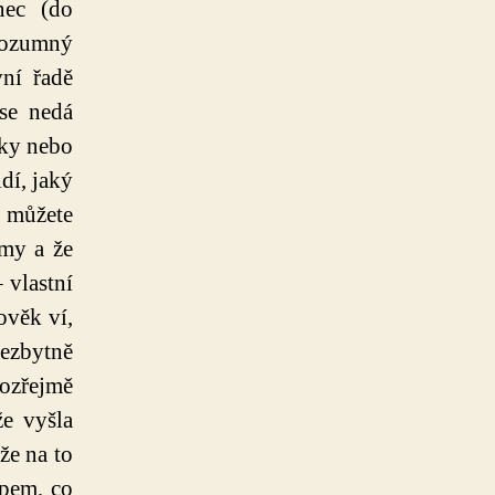
nec (do
 rozumný
vní řadě
 se nedá
cky nebo
dí, jaký
 můžete
ámy a že
 vlastní
ověk ví,
nezbytně
mozřejmě
e vyšla
že na to
ápem, co