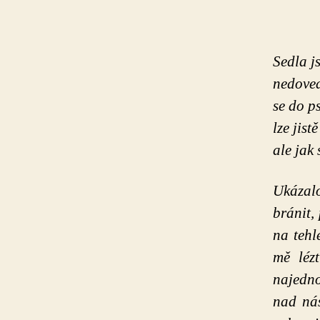
Sedla j
nedovedl
se do p
lze jist
ale jak 
Ukázal
bránit,
na tehl
mě léz
najedno
nad nás