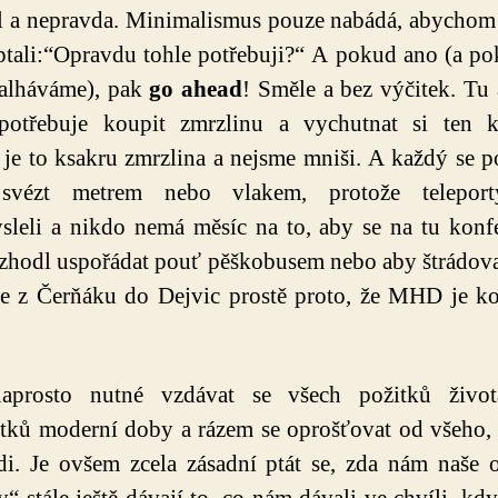
 a nepravda. Minimalismus pouze nabádá, abychom
ptali:“Opravdu tohle potřebuji?“ A pokud ano (a po
nalháváme), pak
go ahead
! Směle a bez výčitek. Tu 
potřebuje koupit zmrzlinu a vychutnat si ten k
 je to ksakru zmrzlina a nejsme mniši. A každý se p
svézt metrem nebo vlakem, protože teleport
leli a nikdo nemá měsíc na to, aby se na tu konf
zhodl uspořádat pouť pěškobusem nebo aby štrádov
ce z Čerňáku do Dejvic prostě proto, že MHD je k
aprosto nutné vzdávat se všech požitků živo
ků moderní doby a rázem se oprošťovat od všeho,
di. Je ovšem zcela zásadní ptát se, zda nám naše 