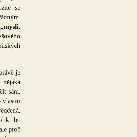
žité se
ádným.
 „mysli,
yšového
loňských
právě je
t nějaká
čit sám,
 vlastní
vědčená,
lik let
ale proč