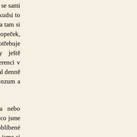
 se sami
kudsi to
a tam si
opeček,
otřebuje
y ještě
erenci v
al denně
onzum a
ta nebo
 co jsme
oblíbené