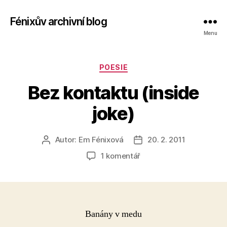
Fénixův archivní blog
Menu
Rubriky
POESIE
Bez kontaktu (inside
joke)
Autor:
Em Fénixová
20. 2. 2011
Autor
Datum
příspěvku
příspěvku
u
1 komentář
textu
s
názvem
Bez
kontaktu
Banány v medu
(inside