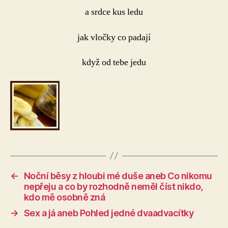
joke)
a srdce kus ledu
jak vločky co padají
když od tebe jedu
←
Noční běsy z hloubi mé duše aneb Co nikomu
nepřeju a co by rozhodně neměl číst nikdo,
kdo mě osobně zná
→
Sex a já aneb Pohled jedné dvaadvacítky