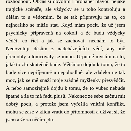
rozhodnout. Občas si dovolím i prohánět hlavou nějaké
tragické scénáře, ale vždycky se u toho kontroluju a
dělám to s vědomím, že se tak připravuju na to, co
nejhoršího se může stát. Když mám pocit, že už jsem
psychicky připravená na cokoli a že budu vždycky
vědět, co říct a jak se zachovat, nechám to být.
Nedovoluji děsům z nadcházejících věcí, aby mě
přemohly a lomcovaly se mnou. Urputně myslím na to,
jaké to zlo skutečně bude. Většinou dojdu k tomu, že to
bude sice nepříjemné a nepohodlné, ale zdaleka ne tak
moc, jak se mě snaží moje zrádné myšlenky přesvědčit.
A nebo samozřejmě dojdu k tomu, že to vůbec nebude
špatné a že to má řadu plusů. Nakonec ze sebe začnu mít
dobrý pocit, a protože jsem vyřešila vnitřní konflikt,
mohu se zase v klidu vrátit do přítomnosti a užívat si, že
jsem a že za něčím jdu.