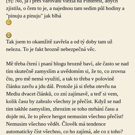
[9]:
No, já i přes varování vlezla na Pinterest, abych
zjistila, o čem to je, a najednou tam sedim půl hodiny a
"pinuju a pinuju" jak blbá
Tak jsem to okamžitě zavřela a od tý doby tam už
nelezu. To je fakt hrozně nebezpečná věc.
Mě třeba čtení i psaní blogu hrozně baví, ale často se nad
tím skutečně zamyslím a uvědomím si, že to, co zrovna
čtu, pro mě nemá využití, a tak to třeba v polovině
článku zavřu a jdu dál. Protože já si třeba otevřu na
Mediu dvacet článků, co zní zajímavě, a teď si vem,
kolik času by zabralo všechny je přečíst. Když se nad
tim takhle zamyslim, zhrozim se toho mrhání času a
dojde mi, že to přece hergot nemusim všechno přečíst!
Nemusim všechno vědět. Člověk má tendence
automaticky číst všechno, co ho zajímá, ale co z toho?