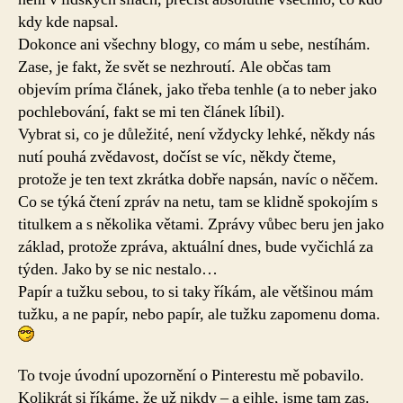
kdy kde napsal.
Dokonce ani všechny blogy, co mám u sebe, nestíhám.
Zase, je fakt, že svět se nezhroutí. Ale občas tam
objevím príma článek, jako třeba tenhle (a to neber jako
pochlebování, fakt se mi ten článek líbil).
Vybrat si, co je důležité, není vždycky lehké, někdy nás
nutí pouhá zvědavost, dočíst se víc, někdy čteme,
protože je ten text zkrátka dobře napsán, navíc o něčem.
Co se týká čtení zpráv na netu, tam se klidně spokojím s
titulkem a s několika větami. Zprávy vůbec beru jen jako
základ, protože zpráva, aktuální dnes, bude vyčichlá za
týden. Jako by se nic nestalo…
Papír a tužku sebou, to si taky říkám, ale většinou mám
tužku, a ne papír, nebo papír, ale tužku zapomenu doma.
To tvoje úvodní upozornění o Pinterestu mě pobavilo.
Kolikrát si říkáme, že už nikdy – a ejhle, jsme tam zas.