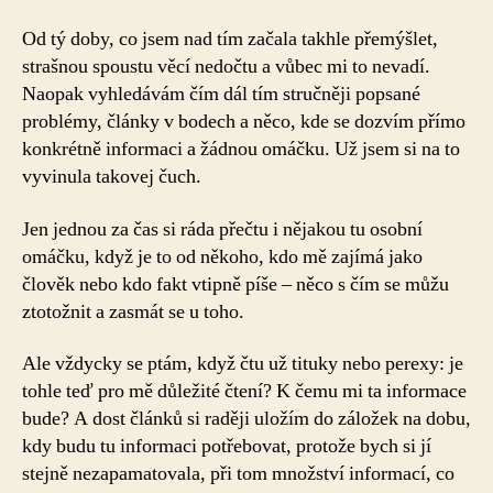
Od tý doby, co jsem nad tím začala takhle přemýšlet,
strašnou spoustu věcí nedočtu a vůbec mi to nevadí.
Naopak vyhledávám čím dál tím stručněji popsané
problémy, články v bodech a něco, kde se dozvím přímo
konkrétně informaci a žádnou omáčku. Už jsem si na to
vyvinula takovej čuch.
Jen jednou za čas si ráda přečtu i nějakou tu osobní
omáčku, když je to od někoho, kdo mě zajímá jako
člověk nebo kdo fakt vtipně píše – něco s čím se můžu
ztotožnit a zasmát se u toho.
Ale vždycky se ptám, když čtu už tituky nebo perexy: je
tohle teď pro mě důležité čtení? K čemu mi ta informace
bude? A dost článků si raději uložím do záložek na dobu,
kdy budu tu informaci potřebovat, protože bych si jí
stejně nezapamatovala, při tom množství informací, co