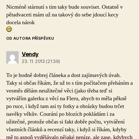
Nicméně stárnutí s tim taky bude souviset. Ostatně v
pětadvaceti mám už na takový do sebe jdoucí kecy
docela nárok
OD AUTORA PŘÍSPĚVKU
Vendy
23. 11. 2013 (21:39)
To je hodně dobrej článeka a dost zajímavých úvah.
Taky si občas říkám, že už to s tím počítačem přeháním a
vesměs dělám neužitečné věci (jako třeba teď si
vytvářím galerku z věcí na Fleru, abych to měla pěkně
po ruce, i když tam asi ty fotky a obrázky budou trčet
navěky věkův. Courání po blozích pokládám i za
užitečné, protože občas si fakt dobře počtu, vytváření
vlastních článků a recenzí taky, i když si říkám, kdyby
mě to aspoň vydělávalo nějaké peníze, ale zase, kdybych