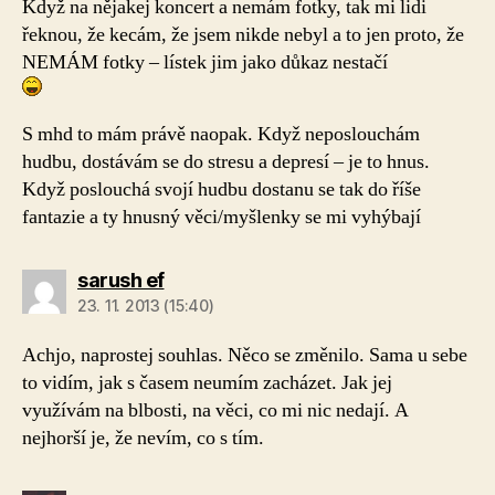
Když na nějakej koncert a nemám fotky, tak mi lidi
řeknou, že kecám, že jsem nikde nebyl a to jen proto, že
NEMÁM fotky – lístek jim jako důkaz nestačí
S mhd to mám právě naopak. Když neposlouchám
hudbu, dostávám se do stresu a depresí – je to hnus.
Když poslouchá svojí hudbu dostanu se tak do říše
fantazie a ty hnusný věci/myšlenky se mi vyhýbají
sarush ef
23. 11. 2013 (15:40)
Achjo, naprostej souhlas. Něco se změnilo. Sama u sebe
to vidím, jak s časem neumím zacházet. Jak jej
využívám na blbosti, na věci, co mi nic nedají. A
nejhorší je, že nevím, co s tím.