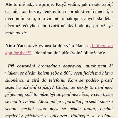
Ale to mě taky inspiruje. Když vidím, jak někdo zabíjí
čas nějakou bezmyšlenkovitou neproduktivní činností, a
uvědomím si to, o to víc mě to nakopne, abych šla dělat
něco užitečnýho nebo tvořit nějaký hodnoty, protože
já
mám na víc.
Nina Yau
právě vypustila do světa článek
„Is there an
app for that?“
, kde mimo jiné píše (volně přeloženo):
„Při cestování hromadnou dopravou, autobusem či
vlakem se dívám kolem sebe a 80% cestujících má hlavu
skloněnou a zírá do telefonu. Kam se podělo prosté
sezení a užívání si jízdy? Chápu, že někdy to není moc
příjemné; spíš to může být utrpení než něco, v čem byste
se mohli vyžívat. Ale stejně je v pořádku jen sedět sám se
sebou, nechat svou mysl se někde toulat, nechat
myšlenky přicházet a odcházet. Podívejte se z okna,