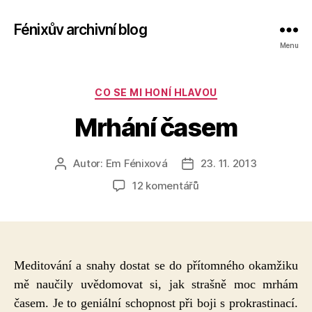
Fénixův archivní blog
Menu
Rubriky
CO SE MI HONÍ HLAVOU
Mrhání časem
Autor:
Em Fénixová
23. 11. 2013
Autor
Datum
příspěvku
příspěvku
u
12 komentářů
textu
s
názvem
Mrhání
časem
Meditování a snahy dostat se do přítomného okamžiku
mě naučily uvědomovat si, jak strašně moc mrhám
časem. Je to geniální schopnost při boji s prokrastinací.