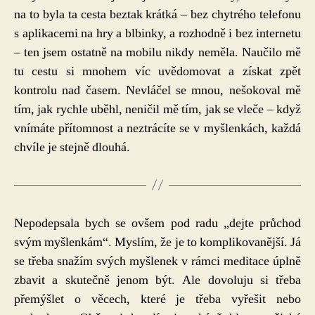
na to byla ta cesta beztak krátká – bez chytrého telefonu
s aplikacemi na hry a blbinky, a rozhodně i bez internetu
– ten jsem ostatně na mobilu nikdy neměla. Naučilo mě
tu cestu si mnohem víc uvědomovat a získat zpět
kontrolu nad časem. Nevláčel se mnou, nešokoval mě
tím, jak rychle uběhl, neničil mě tím, jak se vleče – když
vnímáte přítomnost a neztrácíte se v myšlenkách, každá
chvíle je stejně dlouhá.
Nepodepsala bych se ovšem pod radu „dejte průchod
svým myšlenkám“. Myslím, že je to komplikovanější. Já
se třeba snažím svých myšlenek v rámci meditace úplně
zbavit a skutečně jenom být. Ale dovoluju si třeba
přemýšlet o věcech, které je třeba vyřešit nebo