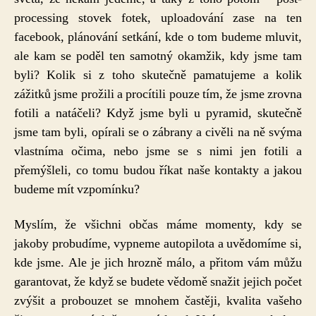
processing stovek fotek, uploadování zase na ten
facebook, plánování setkání, kde o tom budeme mluvit,
ale kam se poděl ten samotný okamžik, kdy jsme tam
byli? Kolik si z toho skutečně pamatujeme a kolik
zážitků jsme prožili a procítili pouze tím, že jsme zrovna
fotili a natáčeli? Když jsme byli u pyramid, skutečně
jsme tam byli, opírali se o zábrany a civěli na ně svýma
vlastníma očima, nebo jsme se s nimi jen fotili a
přemýšleli, co tomu budou říkat naše kontakty a jakou
budeme mít vzpomínku?
Myslím, že všichni občas máme momenty, kdy se
jakoby probudíme, vypneme autopilota a uvědomíme si,
kde jsme. Ale je jich hrozně málo, a přitom vám můžu
garantovat, že když se budete vědomě snažit jejich počet
zvýšit a probouzet se mnohem častěji, kvalita vašeho