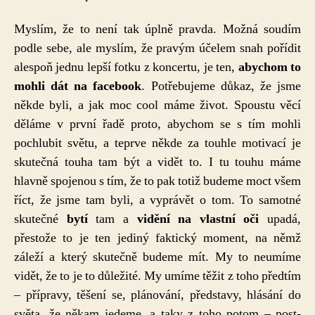
Myslím, že to není tak úplně pravda. Možná soudím
podle sebe, ale myslím, že pravým účelem snah pořídit
alespoň jednu lepší fotku z koncertu, je ten,
abychom to
mohli dát na facebook
. Potřebujeme důkaz, že jsme
někde byli, a jak moc cool máme život. Spoustu věcí
děláme v první řadě proto, abychom se s tím mohli
pochlubit světu, a teprve někde za touhle motivací je
skutečná touha tam být a vidět to. I tu touhu máme
hlavně spojenou s tím, že to pak totiž budeme moct všem
říct, že jsme tam byli, a vyprávět o tom. To samotné
skutečné
bytí
tam a
vidění na vlastní oči
upadá,
přestože to je ten jediný faktický moment, na němž
záleží a který skutečně budeme mít. My to neumíme
vidět, že to je to důležité. My umíme těžit z toho předtím
– přípravy, těšení se, plánování, představy, hlásání do
světa, že někam jedeme, a taky z toho potom – post-