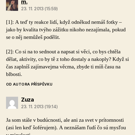
m.
23. 11. 2013 (15:59)
[1]:
A teď ty reakce lidí, když odněkud nemáš fotky –
jako by kvalita tvýho zážitku nikoho nezajímala, pokud
se o něj nemůžeš podělit.
[2]:
Co si na to sednout a napsat si věci, co bys chtěla
dělat, aktivity, co by tě z toho dostaly a nakoply? Když si
čas zaplníš zajímavejma věcma, zbyde ti míň času na
blbosti.
OD AUTORA PŘÍSPĚVKU
Zuza
23. 11. 2013 (19:14)
Ja som stále v budúcnosti, ale ani za svet v prítomnosti
(asi len keď šoférujem). A neznášam ľudí čo sú mysľou