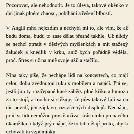
Pozorovat, ale nehodnotit. Je to úleva, takové okénko v
dni jinak plném chaosu, pobíhání a řešení blbostí.
V Anglii mhd nejezdím a nechybí mi to, ale vím, že až
budu doma, budu to zase dělat přesně takhle. Už nikdy
se nechci ztratit v děsivých myšlenkách a mít stažený
žaludek a knedlík v krku, aniž bych pořádně věděla,
proč. Stres si už na mně svoje užil a stačilo.
Nina taky píše, že nechápe lidi na koncertech, co mají
celou dobu zvednutou ruku s mobilem a natáčí. Ptá se,
jestli jim ty roztřepané kusé záběry plné křiku a lomozu
za to stojí, a trochu si stěžuje, že přes takové lidi sama
nic nevidí, jen záplavu rozsvícených displejů. Nechápe,
proč si lidi nemůžou prostě užívat krásu toho prchavého
okamžiku, i když prý chápe, že to lidi dělají proto, aby si
uchovali tu vzpomínku.