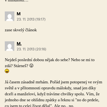
v minulosti…
M
23. 11. 2013 (19:17)
zase skvelý článok
M.
23. 11. 2013 (20:16)
Nejdeš poslední dobou nějak do sebe? Nebo se mi to
zdá? Stárneš? 😛
Já časem zásadně mrhám. Pořád jsem potopenej ve svým
světě a v přítomnosti opravdu málokdy, snad jen díky
dceři a manželovi, když trávíme chvilky spolu. Vím, že
jednoho dne se ohlídnu zpátky a řeknu si "no do prdele,
co jsem to celej život dělal". Ale no.. no.