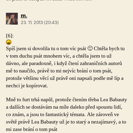
m.
23. 11. 2013 (20:43)
[6]:
Spíš jsem si dovolila tu o tom víc psát 🙂 Chtěla bych tu
v tom duchu psát mnohem víc, a chtěla jsem to už
dávno, ale paradoxně, i když čtení zahraničních autorů
mě to naučilo, právě to mi nejvíc brání o tom psát,
protože většinu věcí už právě oni napsali podle mě líp a
nechci je kopírovat.
Mně to furt trhá napůl, protože čtením třeba Lea Babauty
a dalších se dostávám na míle daleko před spoustu lidí,
co znám, a jsou to fantastický témata. Ale zároveň ve
světě právě Lea Babauty už je to starý a nezajímavý, a to
mi zase brání o tom psát