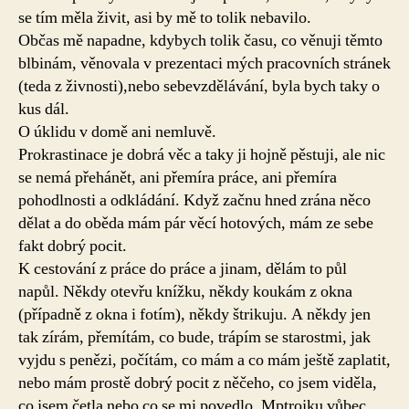
se tím měla živit, asi by mě to tolik nebavilo.
Občas mě napadne, kdybych tolik času, co věnuji těmto
blbinám, věnovala v prezentaci mých pracovních stránek
(teda z živnosti),nebo sebevzdělávání, byla bych taky o
kus dál.
O úklidu v domě ani nemluvě.
Prokrastinace je dobrá věc a taky ji hojně pěstuji, ale nic
se nemá přehánět, ani přemíra práce, ani přemíra
pohodlnosti a odkládání. Když začnu hned zrána něco
dělat a do oběda mám pár věcí hotových, mám ze sebe
fakt dobrý pocit.
K cestování z práce do práce a jinam, dělám to půl
napůl. Někdy otevřu knížku, někdy koukám z okna
(případně z okna i fotím), někdy štrikuju. A někdy jen
tak zírám, přemítám, co bude, trápím se starostmi, jak
vyjdu s penězi, počítám, co mám a co mám ještě zaplatit,
nebo mám prostě dobrý pocit z něčeho, co jsem viděla,
co jsem četla nebo co se mi povedlo. Mptrojku vůbec