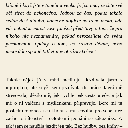
klidně i když jste v tunelu a venku je jen tma; nechte své
oči zírat do nekonečna. Jednou za čas, pokud takhle
sedíte dost dlouho, konečně dojdete na tiché místo, kde
vás nebudou mučit vaše falešné představy o tom, že pro
nikoho nic neznamenáte, pokud nerozesíláte do světa
permanentní updaty o tom, co zrovna děláte, nebo
neposíláte spoutě lidí vtipné obrázky koček.“
Takhle nějak já v mhd medituju. Jezdívala jsem s
mptrojkou, ale když jsem jezdívala do práce, která mě
stresovala, děsilo mě, jak rychle pak cesta uteče, a jak
mě o ni válčení s myšlenkami připravuje. Bere mi tu
poslední možnost se uklidnit a mít chvilku pro sebe, než
začne to šílenství – celodenní jednání se zákazníky. A
tak jsem se naučila jezdit jen tak. Bez hudby, bez knihy –