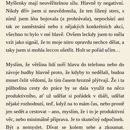
Myšlenky mají neuvěřitelnou sílu. Hlavně ty negativní.
Nikdy dřív jsem si neuvědomila, že ten šílený stres, s
nímž jsem léta bojovala (a prohrávala), nepochází ani
tak ze zaměstnání nebo z nějakých konkrétních akcí,
všechno to bylo v mé hlavě. Ovšem leckdy jsem to měla
vzít jako signál, že to moje nitro opravdu nechce dělat, a
taky jsem si mohla leccos ušetřit. Holt se pořád učím…
Myslím, že většina lidí noří hlavu do telefonu nebo do
závoje hudby hlavně proto, že kdyby to nedělali, budou
muset čelit vědomí, že tím časem hrozně plýtvají. Že i ta
půlhodina cesty do práce by se dala využít na něco
produktivního, ať už udělat si pořádek v diáři, udělat
nějaké rozhodnutí, teď, když na to mám čas, nebo prostě
jen sedět a cestovat – ano, myslím, že i to je produktivní
věc, nebo minimálně příprava. Je to skutečný odpočinek.
Být a nemyslet. Dívat se kolem sebe a zkoumat.