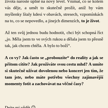
života naroste úplně na nový level. Vnímat, co se kolem
vás děje, a umět to skutečně prožít, aniž by vám
myšlenky lítaly kdesi v obavách, stresech, vzpomínkách
na to, co se nepovedlo, a jinejch dimenzích,
to je život
.
Až ten svůj jednou budu hodnotit, chci být schopná říct
„jo. Měla jsem to ve svých rukou a dělala jsem to přesně
tak, jak chcem chtěla. A bylo to boží“.
A co vy? Jak často se „probouzíte“ do reality a jak se
přitom cítíte? Jak prožíváte svou cestu mhd? A umíte
si skutečně užívat dovolenou nebo koncert jen tím, že
tam jste, nebo máte potřebu všechny zajímavější
momenty fotit a zachovávat na věčné časy?
Dejte mi vědět 😉