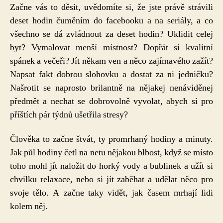
Začne vás to děsit, uvědomíte si, že jste právě strávili
deset hodin čuměním do facebooku a na seriály, a co
všechno se dá zvládnout za deset hodin? Uklidit celej
byt? Vymalovat menší místnost? Dopřát si kvalitní
spánek a večeři? Jít někam ven a něco zajímavého zažít?
Napsat fakt dobrou slohovku a dostat za ni jedničku?
Našrotit se naprosto brilantně na nějakej nenáviděnej
předmět a nechat se dobrovolně vyvolat, abych si pro
příštích pár týdnů ušetřila stresy?
Člověka to začne štvát, ty promrhaný hodiny a minuty.
Jak půl hodiny četl na netu nějakou blbost, když se místo
toho mohl jít naložit do horký vody a bublinek a užít si
chvilku relaxace, nebo si jít zaběhat a udělat něco pro
svoje tělo. A začne taky vidět, jak časem mrhají lidi
kolem něj.