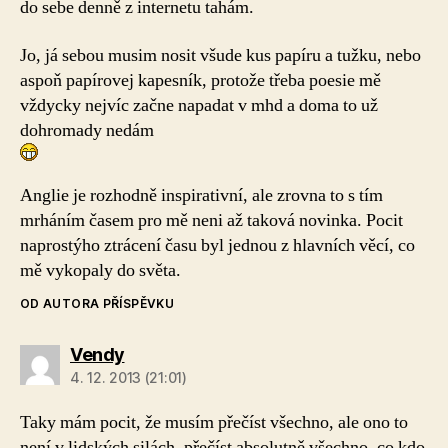
do sebe denně z internetu tahám.
Jo, já sebou musim nosit všude kus papíru a tužku, nebo
aspoň papírovej kapesník, protože třeba poesie mě
vždycky nejvíc začne napadat v mhd a doma to už
dohromady nedám
Anglie je rozhodně inspirativní, ale zrovna to s tím
mrháním časem pro mě neni až taková novinka. Pocit
naprostýho ztrácení času byl jednou z hlavních věcí, co
mě vykopaly do světa.
OD AUTORA PŘÍSPĚVKU
Vendy
4. 12. 2013 (21:01)
Taky mám pocit, že musím přečíst všechno, ale ono to
není v lidských silách, přečíst absolutně všechno, co kdo