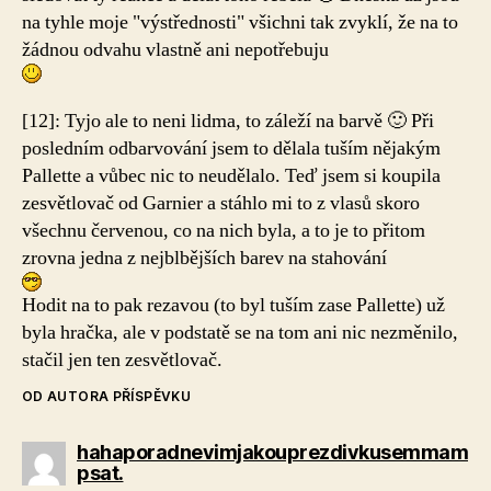
na tyhle moje "výstřednosti" všichni tak zvyklí, že na to
žádnou odvahu vlastně ani nepotřebuju
[12]:
Tyjo ale to neni lidma, to záleží na barvě 🙂 Při
posledním odbarvování jsem to dělala tuším nějakým
Pallette a vůbec nic to neudělalo. Teď jsem si koupila
zesvětlovač od Garnier a stáhlo mi to z vlasů skoro
všechnu červenou, co na nich byla, a to je to přitom
zrovna jedna z nejblbějších barev na stahování
Hodit na to pak rezavou (to byl tuším zase Pallette) už
byla hračka, ale v podstatě se na tom ani nic nezměnilo,
stačil jen ten zesvětlovač.
OD AUTORA PŘÍSPĚVKU
hahaporadnevimjakouprezdivkusemmam
psat.