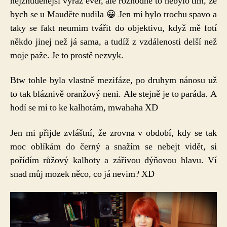
nejznuděnější výraz ever, ale rozhodně to nebylo tím, že
–
bych se u Mauděte nudila 😀 Jen mi bylo trochu spavo a
Milý
taky se fakt neumim tvářit do objektivu, když mě fotí
deníčku
někdo jinej než já sama, a tudíž z vzdálenosti delší než
moje paže. Je to prostě nezvyk.
Btw tohle byla vlastně mezifáze, po druhym nánosu už
to tak bláznivě oranžový neni. Ale stejně je to paráda. A
hodí se mi to ke kalhotám, mwahaha XD
Jen mi přijde zvláštní, že zrovna v období, kdy se tak
moc oblíkám do černý a snažím se nebejt vidět, si
pořídím růžový kalhoty a zářivou dýňovou hlavu. Ví
snad můj mozek něco, co já nevim? XD