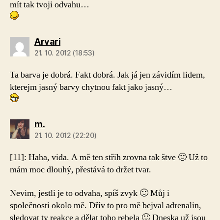
mít tak tvoji odvahu…
Arvari
21. 10. 2012 (18:53)
Ta barva je dobrá. Fakt dobrá. Jak já jen závidím lidem,
kterejm jasný barvy chytnou fakt jako jasný…
m.
21. 10. 2012 (22:20)
[11]:
Haha, vida. A mě ten střih zrovna tak štve 🙂 Už to
mám moc dlouhý, přestává to držet tvar.
Nevim, jestli je to odvaha, spíš zvyk 🙂 Můj i
společnosti okolo mě. Dřív to pro mě bejval adrenalin,
sledovat ty reakce a dělat toho rebela 🙂 Dneska už jsou