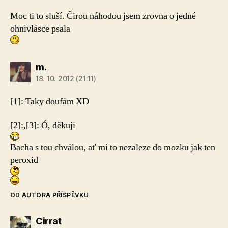
Moc ti to sluší. Čirou náhodou jsem zrovna o jedné
ohnivlásce psala
m.
18. 10. 2012 (21:11)
[1]:
Taky doufám XD
[2]:
,
[3]:
Ó, děkuji
Bacha s tou chválou, ať mi to nezaleze do mozku jak ten
peroxid
OD AUTORA PŘÍSPĚVKU
Cirrat