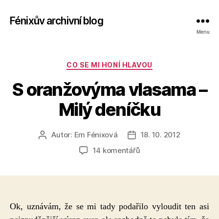
Fénixův archivní blog
Menu
Rubriky
CO SE MI HONÍ HLAVOU
S oranžovýma vlasama –
Milý deníčku
Autor:
Em Fénixová
18. 10. 2012
Autor
Datum
příspěvku
příspěvku
u
14 komentářů
textu
s
názvem
S
oranžovýma
Ok, uznávám, že se mi tady podařilo vyloudit ten asi
vlasama