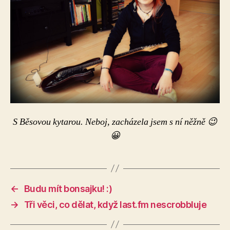
S Běsovou kytarou. Neboj, zacházela jsem s ní něžně 😉
😀
←
Budu mít bonsajku! :)
→
Tři věci, co dělat, když last.fm nescrobbluje