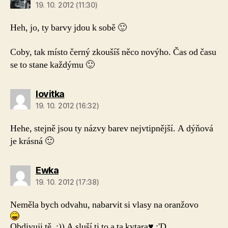
19. 10. 2012 (11:30)
Heh, jo, ty barvy jdou k sobě 🙂
Coby, tak místo černý zkoušíš něco novýho. Čas od času
se to stane každýmu 🙂
lovitka
19. 10. 2012 (16:32)
Hehe, stejně jsou ty názvy barev nejvtipnější. A dýňová
je krásná 🙂
Ewka
19. 10. 2012 (17:38)
Neměla bych odvahu, nabarvit si vlasy na oranžovo
Obdivuji tě. :)) A sluší ti to a ta kytara♥ :'D