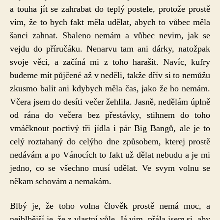
a touha jít se zahrabat do teplý postele, protože prostě
vim, že to bych fakt měla udělat, abych to vůbec měla
šanci zahnat. Sbaleno nemám a vůbec nevim, jak se
vejdu do příručáku. Nenarvu tam ani dárky, natožpak
svoje věci, a začíná mi z toho harašit. Navíc, kufry
budeme mít půjčené až v neděli, takže dřív si to nemůžu
zkusmo balit ani kdybych měla čas, jako že ho nemám.
Včera jsem do desíti večer žehlila. Jasně, nedělám úplně
od rána do večera bez přestávky, stihnem do toho
vmáčknout poctivý tři jídla i pár Big Bangů, ale je to
celý roztahaný do celýho dne způsobem, kterej prostě
nedávám a po Vánocích to fakt už dělat nebudu a je mi
jedno, co se všechno musí udělat. Ve svym volnu se
někam schovám a nemakám.
Blbý je, že toho volna člověk prostě nemá moc, a
nejblbější je, že z vlastní vůle. Já vim, přála jsem si, aby