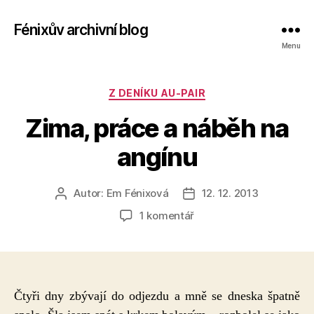
Fénixův archivní blog
Menu
Rubriky
Z DENÍKU AU-PAIR
Zima, práce a náběh na
angínu
Autor:
Em Fénixová
12. 12. 2013
Autor
Datum
příspěvku
příspěvku
u
1 komentář
textu
s
názvem
Zima,
práce
Čtyři dny zbývají do odjezdu a mně se dneska špatně
a