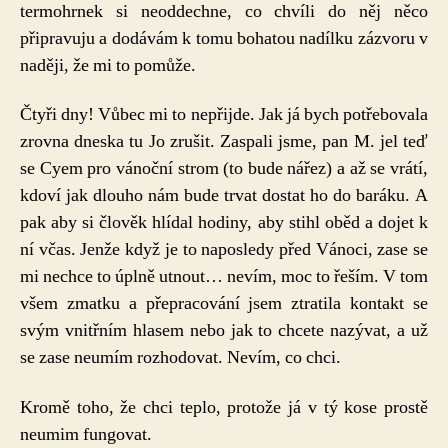
termohrnek si neoddechne, co chvíli do něj něco
připravuju a dodávám k tomu bohatou nadílku zázvoru v
naději, že mi to pomůže.
Čtyři dny! Vůbec mi to nepřijde. Jak já bych potřebovala
zrovna dneska tu Jo zrušit. Zaspali jsme, pan M. jel teď
se Cyem pro vánoční strom (to bude nářez) a až se vrátí,
kdoví jak dlouho nám bude trvat dostat ho do baráku. A
pak aby si člověk hlídal hodiny, aby stihl oběd a dojet k
ní včas. Jenže když je to naposledy před Vánoci, zase se
mi nechce to úplně utnout… nevím, moc to řeším. V tom
všem zmatku a přepracování jsem ztratila kontakt se
svým vnitřním hlasem nebo jak to chcete nazývat, a už
se zase neumím rozhodovat. Nevím, co chci.
Kromě toho, že chci teplo, protože já v tý kose prostě
neumim fungovat.