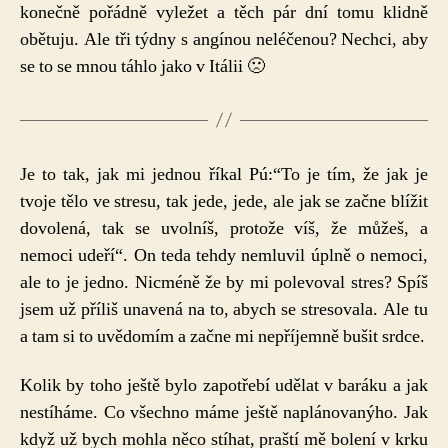
konečně pořádně vyležet a těch pár dní tomu klidně
obětuju. Ale tři týdny s angínou neléčenou? Nechci, aby
se to se mnou táhlo jako v Itálii 🙁
Je to tak, jak mi jednou říkal Pú:“To je tím, že jak je
tvoje tělo ve stresu, tak jede, jede, ale jak se začne blížit
dovolená, tak se uvolníš, protože víš, že můžeš, a
nemoci udeří“. On teda tehdy nemluvil úplně o nemoci,
ale to je jedno. Nicméně že by mi polevoval stres? Spíš
jsem už příliš unavená na to, abych se stresovala. Ale tu
a tam si to uvědomím a začne mi nepříjemně bušit srdce.
Kolik by toho ještě bylo zapotřebí udělat v baráku a jak
nestíháme. Co všechno máme ještě naplánovanýho. Jak
když už bych mohla něco stíhat, praští mě bolení v krku