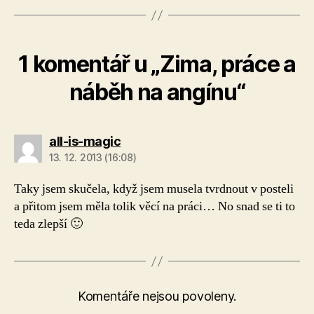
1 komentář u „Zima, práce a
náběh na angínu“
all-is-magic
13. 12. 2013 (16:08)
Taky jsem skučela, když jsem musela tvrdnout v posteli
a přitom jsem měla tolik věcí na práci… No snad se ti to
teda zlepší 🙂
Komentáře nejsou povoleny.