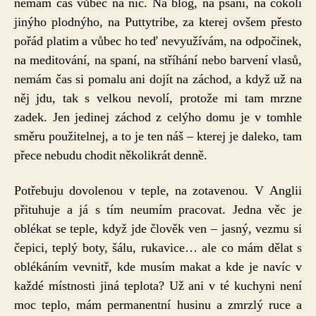
nemám čas vůbec na nic. Na blog, na psaní, na cokoli
jinýho plodnýho, na Puttytribe, za kterej ovšem přesto
pořád platim a vůbec ho teď nevyužívám, na odpočinek,
na meditování, na spaní, na stříhání nebo barvení vlasů,
nemám čas si pomalu ani dojít na záchod, a když už na
něj jdu, tak s velkou nevolí, protože mi tam mrzne
zadek. Jen jedinej záchod z celýho domu je v tomhle
směru použitelnej, a to je ten náš – kterej je daleko, tam
přece nebudu chodit několikrát denně.
Potřebuju dovolenou v teple, na zotavenou. V Anglii
přituhuje a já s tím neumím pracovat. Jedna věc je
oblékat se teple, když jde člověk ven – jasný, vezmu si
čepici, teplý boty, šálu, rukavice… ale co mám dělat s
oblékáním vevnitř, kde musím makat a kde je navíc v
každé místnosti jiná teplota? Už ani v té kuchyni není
moc teplo, mám permanentní husinu a zmrzlý ruce a