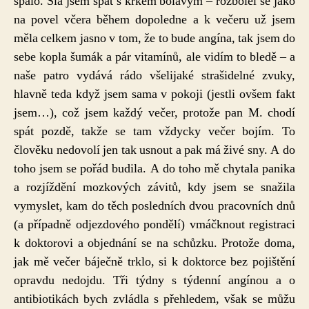
spalo. Šla jsem spát s krkem bolavým – rozbolel se jako
náběh
na povel včera během dopoledne a k večeru už jsem
na
měla celkem jasno v tom, že to bude angína, tak jsem do
angínu
sebe kopla šumák a pár vitamínů, ale vidím to bledě – a
naše patro vydává rádo všelijaké strašidelné zvuky,
hlavně teda když jsem sama v pokoji (jestli ovšem fakt
jsem…), což jsem každý večer, protože pan M. chodí
spát pozdě, takže se tam vždycky večer bojím. To
člověku nedovolí jen tak usnout a pak má živé sny. A do
toho jsem se pořád budila. A do toho mě chytala panika
a rozjíždění mozkových závitů, kdy jsem se snažila
vymyslet, kam do těch posledních dvou pracovních dnů
(a případně odjezdového pondělí) vmáčknout registraci
k doktorovi a objednání se na schůzku. Protože doma,
jak mě večer báječně trklo, si k doktorce bez pojištění
opravdu nedojdu. Tři týdny s týdenní angínou a o
antibiotikách bych zvládla s přehledem, však se můžu