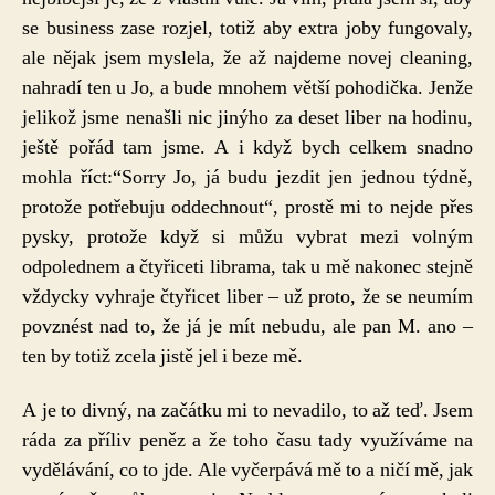
se business zase rozjel, totiž aby extra joby fungovaly,
ale nějak jsem myslela, že až najdeme novej cleaning,
nahradí ten u Jo, a bude mnohem větší pohodička. Jenže
jelikož jsme nenašli nic jinýho za deset liber na hodinu,
ještě pořád tam jsme. A i když bych celkem snadno
mohla říct:“Sorry Jo, já budu jezdit jen jednou týdně,
protože potřebuju oddechnout“, prostě mi to nejde přes
pysky, protože když si můžu vybrat mezi volným
odpolednem a čtyřiceti librama, tak u mě nakonec stejně
vždycky vyhraje čtyřicet liber – už proto, že se neumím
povznést nad to, že já je mít nebudu, ale pan M. ano –
ten by totiž zcela jistě jel i beze mě.
A je to divný, na začátku mi to nevadilo, to až teď. Jsem
ráda za příliv peněz a že toho času tady využíváme na
vydělávání, co to jde. Ale vyčerpává mě to a ničí mě, jak